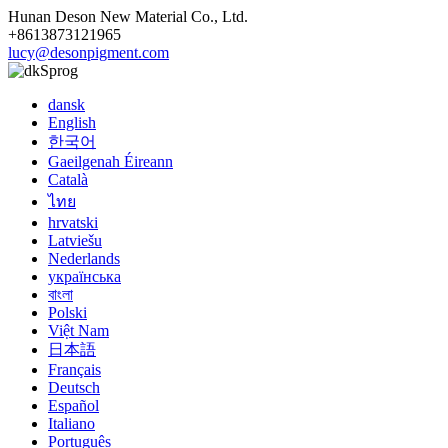
Hunan Deson New Material Co., Ltd.
+8613873121965
lucy@desonpigment.com
Sprog
dansk
English
한국어
Gaeilgenah Éireann
Català
ไทย
hrvatski
Latviešu
Nederlands
українська
বাংলা
Polski
Việt Nam
日本語
Français
Deutsch
Español
Italiano
Português