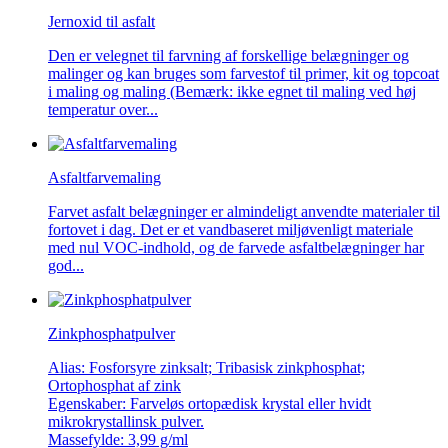
Jernoxid til asfalt
Den er velegnet til farvning af forskellige belægninger og
malinger og kan bruges som farvestof til primer, kit og topcoat
i maling og maling (Bemærk: ikke egnet til maling ved høj
temperatur over...
Asfaltfarvemaling
Farvet asfalt belægninger er almindeligt anvendte materialer til
fortovet i dag. Det er et vandbaseret miljøvenligt materiale
med nul VOC-indhold, og de farvede asfaltbelægninger har
god...
Zinkphosphatpulver
Alias: Fosforsyre zinksalt; Tribasisk zinkphosphat;
Ortophosphat af zink
Egenskaber: Farveløs ortopædisk krystal eller hvidt
mikrokrystallinsk pulver.
Massefylde: 3,99 g/ml