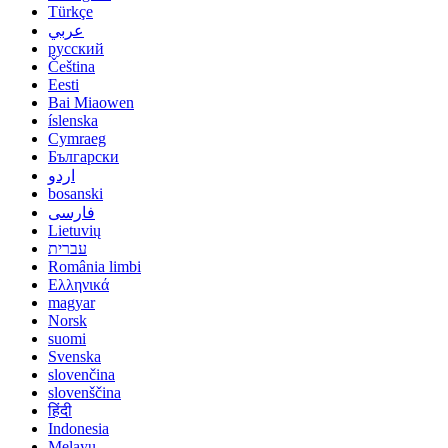
Türkçe
عربي
русский
Čeština
Eesti
Bai Miaowen
íslenska
Cymraeg
Български
اردو
bosanski
فارسی
Lietuvių
עברית
România limbi
Ελληνικά
magyar
Norsk
suomi
Svenska
slovenčina
slovenščina
हिंदी
Indonesia
Melayu