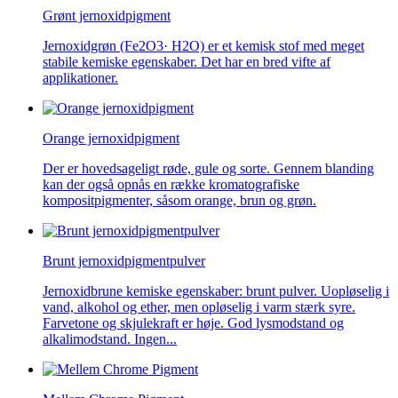
Grønt jernoxidpigment
Jernoxidgrøn (Fe2O3· H2O) er et kemisk stof med meget
stabile kemiske egenskaber. Det har en bred vifte af
applikationer.
Orange jernoxidpigment
Der er hovedsageligt røde, gule og sorte. Gennem blanding
kan der også opnås en række kromatografiske
kompositpigmenter, såsom orange, brun og grøn.
Brunt jernoxidpigmentpulver
Jernoxidbrune kemiske egenskaber: brunt pulver. Uopløselig i
vand, alkohol og ether, men opløselig i varm stærk syre.
Farvetone og skjulekraft er høje. God lysmodstand og
alkalimodstand. Ingen...