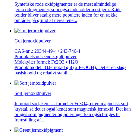
Syntetiske røde oxidpigmenter er de mest almindelige
jernoxidpigmenter, som også indeholder mest jern. Røde
oxider bliver stadig mere populære inden for en række
områder på grund af deres rene...
Gul jernoxidpulver
CAS-nr .: 20344-49-4 / 243-746-4
Produktets udseende: gult pulver
Molekylær formel: Fe2O3 • H2O
Produktmodel: 31Jernoxid gul (α-FeOOH). Det er en slags
basisk oxid og relativt stabil....
Sort jernoxidpulver
Jernoxid sort, kemisk formel er Fe3O4, er en magnetisk sort
krystal, så det er også kendt som magnetisk jernoxid. Det kan
bruges som pigmenter og poleringer kan også bruges til
fremstilling af...