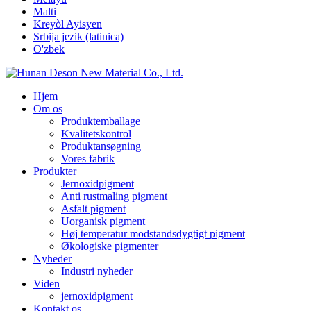
Malti
Kreyòl Ayisyen
Srbija jezik (latinica)
O'zbek
Hjem
Om os
Produktemballage
Kvalitetskontrol
Produktansøgning
Vores fabrik
Produkter
Jernoxidpigment
Anti rustmaling pigment
Asfalt pigment
Uorganisk pigment
Høj temperatur modstandsdygtigt pigment
Økologiske pigmenter
Nyheder
Industri nyheder
Viden
jernoxidpigment
Kontakt os