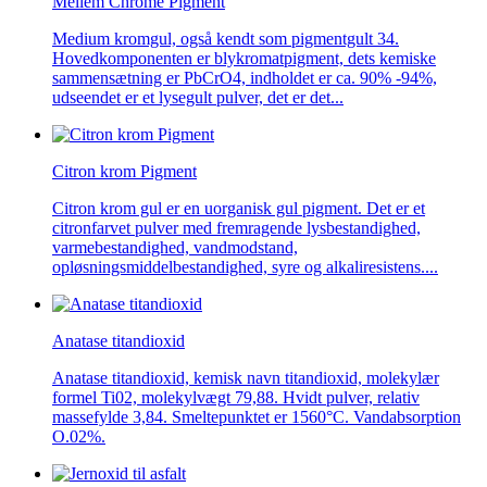
Mellem Chrome Pigment
Medium kromgul, også kendt som pigmentgult 34.
Hovedkomponenten er blykromatpigment, dets kemiske
sammensætning er PbCrO4, indholdet er ca. 90% -94%,
udseendet er et lysegult pulver, det er det...
Citron krom Pigment
Citron krom gul er en uorganisk gul pigment. Det er et
citronfarvet pulver med fremragende lysbestandighed,
varmebestandighed, vandmodstand,
opløsningsmiddelbestandighed, syre og alkaliresistens....
Anatase titandioxid
Anatase titandioxid, kemisk navn titandioxid, molekylær
formel Ti02, molekylvægt 79,88. Hvidt pulver, relativ
massefylde 3,84. Smeltepunktet er 1560°C. Vandabsorption
O.02%.