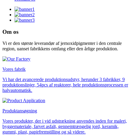
Om os
Vi er den største leverandør af jernoxidpigmenter i den centrale
region, uanset fabrikkens omfang eller den årlige produktion.
Vores fabrik
Vi har det avancerede produktionsudstyr, herunder 3 fabrikker, 9
produktionslinjer, 54pcs af reaktorer, hele produktionsprocessen er
halvautomatisk.
Produktansøgning
Vores produkter, der i vid udstrækning anvendes inden for maleri,
byggemateriale, farvet asfalt, gennemtrængelig jord, keramik,
gummi, plast, papirfremstilling og så videre.